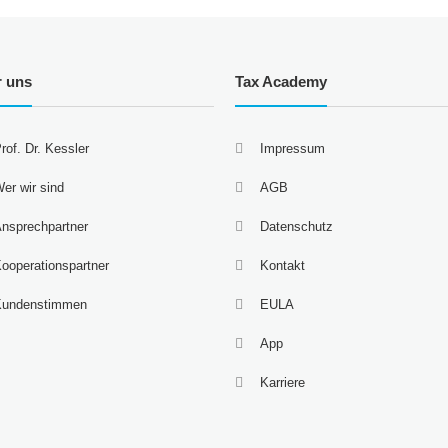
r uns
Tax Academy
rof. Dr. Kessler
Impressum
er wir sind
AGB
nsprechpartner
Datenschutz
ooperationspartner
Kontakt
Kundenstimmen
EULA
App
Karriere