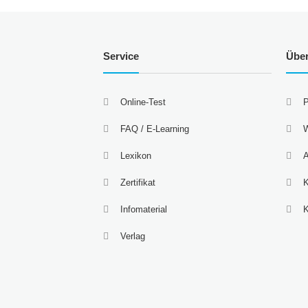
Service
Übe
Online-Test
P
FAQ / E-Learning
W
Lexikon
A
Zertifikat
K
Infomaterial
Verlag