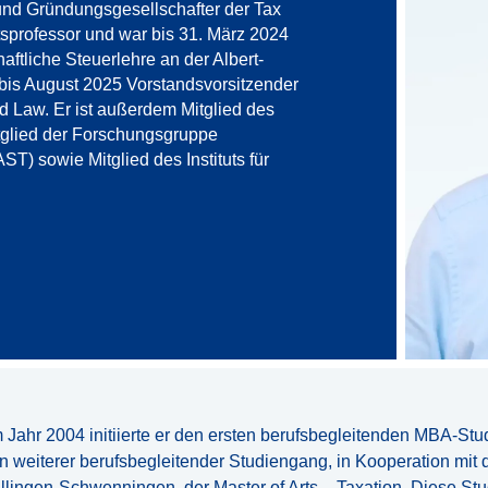
r und Gründungsgesellschafter der Tax
ätsprofessor und war bis 31. März 2024
chaftliche Steuerlehre an der Albert-
 bis August 2025 Vorstandsvorsitzender
d Law. Er ist außerdem Mitglied des
itglied der Forschungsgruppe
FAST) sowie
Mitglied des Instituts für
m Jahr 2004 initiierte er den ersten berufsbegleitenden MBA-Stud
in weiterer berufsbegleitender Studiengang, in Kooperation m
illingen-Schwenningen, der Master of Arts – Taxation. Diese St