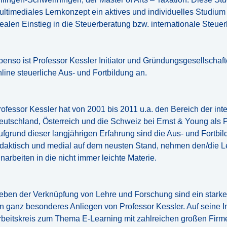
ultimediales Lernkonzept ein aktives und individuelles Studiu
dealen Einstieg in die Steuerberatung bzw. internationale Steue
benso ist Professor Kessler Initiator und Gründungsgesellschaf
nline steuerliche Aus- und Fortbildung an.
rofessor Kessler hat von 2001 bis 2011 u.a. den Bereich der inte
eutschland, Österreich und die Schweiz bei Ernst & Young als Pa
ufgrund dieser langjährigen Erfahrung sind die Aus- und Fortbil
idaktisch und medial auf dem neusten Stand, nehmen den/die L
narbeiten in die nicht immer leichte Materie.
eben der Verknüpfung von Lehre und Forschung sind ein starke
n ganz besonderes Anliegen von Professor Kessler. Auf seine Init
rbeitskreis zum Thema E-Learning mit zahlreichen großen Firm