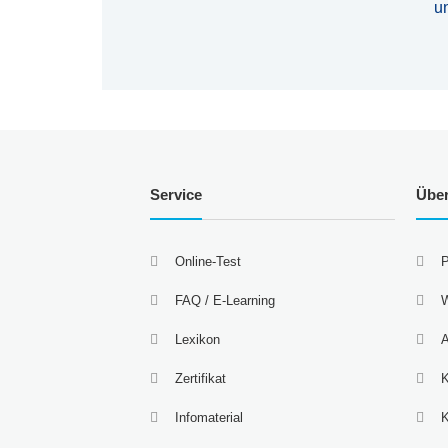
u
Service
Übe
Online-Test
P
FAQ / E-Learning
W
Lexikon
A
Zertifikat
K
Infomaterial