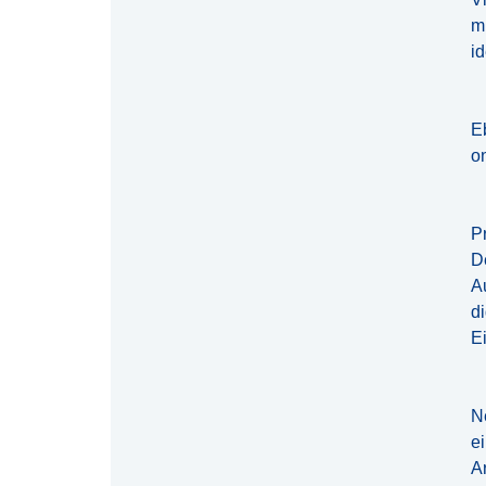
m
i
E
o
P
D
A
d
Ei
N
ei
A