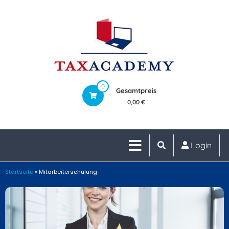
0
Gesamtpreis
0,00 €
Login
Startseite
»
Mitarbeiterschulung