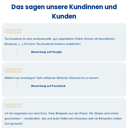
Das sagen unsere Kundinnen und
Kunden





Tax Academy ist eine professionelle, gut organisierte Online Schule mit freundlichen
Beratung. […] Ich kann Tax Academy bestens empfehlen!
Bewertung auf Google





Wirklich top Unterlagen! Sehr effiziente Methode Steuerrecht zu lernen!
Bewertung auf Facebook





Ich bin begeistert von dem Kurs. Viele Beispiele aus der Praxis. Die Skripte sind schön
geschrieben – verständlich, klar und jeder Artikel des Gesetzes wird mit Beispielen erklärt.
Gut gemacht!