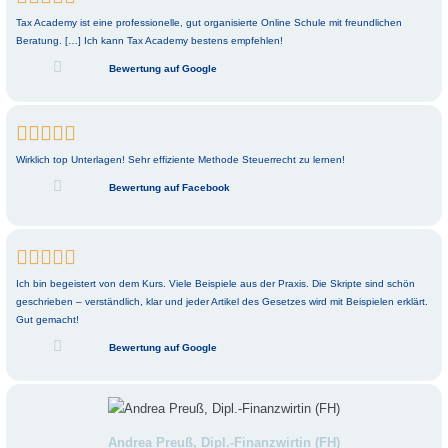
Tax Academy ist eine professionelle, gut organisierte Online Schule mit freundlichen
Beratung. […] Ich kann Tax Academy bestens empfehlen!
Bewertung auf Google





Wirklich top Unterlagen! Sehr effiziente Methode Steuerrecht zu lernen!
Bewertung auf Facebook





Ich bin begeistert von dem Kurs. Viele Beispiele aus der Praxis. Die Skripte sind schön
geschrieben – verständlich, klar und jeder Artikel des Gesetzes wird mit Beispielen erklärt.
Gut gemacht!
Bewertung auf Google
Andrea Preuß, Dipl.-Finanzwirtin (FH)