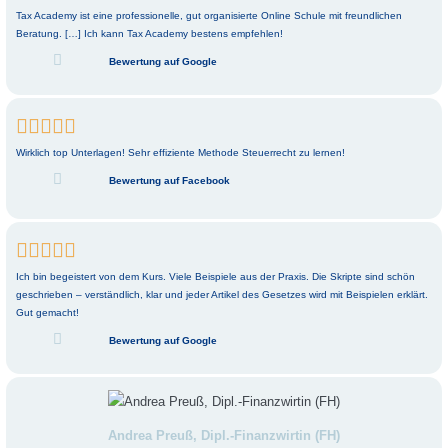
Tax Academy ist eine professionelle, gut organisierte Online Schule mit freundlichen
Beratung. […] Ich kann Tax Academy bestens empfehlen!
Bewertung auf Google





Wirklich top Unterlagen! Sehr effiziente Methode Steuerrecht zu lernen!
Bewertung auf Facebook





Ich bin begeistert von dem Kurs. Viele Beispiele aus der Praxis. Die Skripte sind schön
geschrieben – verständlich, klar und jeder Artikel des Gesetzes wird mit Beispielen erklärt.
Gut gemacht!
Bewertung auf Google
Andrea Preuß, Dipl.-Finanzwirtin (FH)