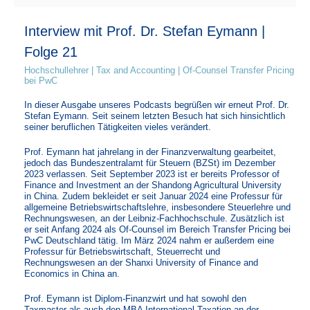
Interview mit Prof. Dr. Stefan Eymann |
Folge 21
Hochschullehrer | Tax and Accounting | Of-Counsel Transfer Pricing
bei PwC
In dieser Ausgabe unseres Podcasts begrüßen wir erneut Prof. Dr.
Stefan Eymann. Seit seinem letzten Besuch hat sich hinsichtlich
seiner beruflichen Tätigkeiten vieles verändert.
Prof. Eymann hat jahrelang in der Finanzverwaltung gearbeitet,
jedoch das Bundeszentralamt für Steuern (BZSt) im Dezember
2023 verlassen. Seit September 2023 ist er bereits Professor of
Finance and Investment an der Shandong Agricultural University
in China. Zudem bekleidet er seit Januar 2024 eine Professur für
allgemeine Betriebswirtschaftslehre, insbesondere Steuerlehre und
Rechnungswesen, an der Leibniz-Fachhochschule. Zusätzlich ist
er seit Anfang 2024 als Of-Counsel im Bereich Transfer Pricing bei
PwC Deutschland tätig. Im März 2024 nahm er außerdem eine
Professur für Betriebswirtschaft, Steuerrecht und
Rechnungswesen an der Shanxi University of Finance and
Economics in China an.
Prof. Eymann ist Diplom-Finanzwirt und hat sowohl den
Taxmaster als auch den MBA International Taxation an der