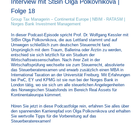
Interview mit StBin Olga Polkovnikova |
Folge 18
Group Tax Managerin – Continental Europe | NBIM - RATASM |
Norges Bank Investment Management
In dieser Podcast-Episode spricht Prof. Dr. Wolfgang Kessler mit
StBin Olga Polkovnikova, die aus Lettland stammt und auf
Umwegen schließlich zum deutschen Steuerrecht fand.
Ursprünglich mit dem Traum, Ballerina oder Ärztin zu werden,
entschied sie sich letztlich für ein Studium der
Wirtschaftswissenschaften. Nach ihrer Zeit in der
Wirtschaftsprüfung wechselte sie zum Steuerrecht, absolvierte
das Steuerberaterexamen und erwarb zusätzlich einen MBA in
International Taxation an der Universität Freiburg. Mit Erfahrungen
bei PwC, EY und KPMG ist sie nun bei der Norges Bank in
London tätig, wo sie sich um alle steuerlichen Angelegenheiten
des Norwegischen Staatsfonds im Bereich Real Assets für
Kontinentaleuropa kümmert.
Hören Sie jetzt in diese Podcastfolge rein, erfahren Sie alles über
den spannenden Karrierepfad von Olga Polkovnikova und erhalten
Sie wertvolle Tipps für die Vorbereitung auf das
Steuerberaterexamen!