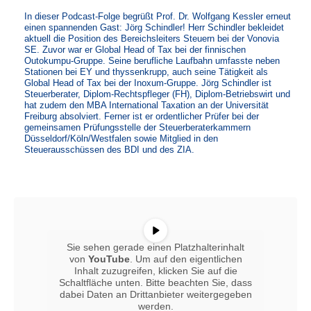
In dieser Podcast-Folge begrüßt Prof. Dr. Wolfgang Kessler erneut
einen spannenden Gast: Jörg Schindler! Herr Schindler bekleidet
aktuell die Position des Bereichsleiters Steuern bei der Vonovia
SE. Zuvor war er Global Head of Tax bei der finnischen
Outokumpu-Gruppe. Seine berufliche Laufbahn umfasste neben
Stationen bei EY und thyssenkrupp, auch seine Tätigkeit als
Global Head of Tax bei der Inoxum-Gruppe. Jörg Schindler ist
Steuerberater, Diplom-Rechtspfleger (FH), Diplom-Betriebswirt und
hat zudem den MBA International Taxation an der Universität
Freiburg absolviert. Ferner ist er ordentlicher Prüfer bei der
gemeinsamen Prüfungsstelle der Steuerberaterkammern
Düsseldorf/Köln/Westfalen sowie Mitglied in den
Steuerausschüssen des BDI und des ZIA.
Sie sehen gerade einen Platzhalterinhalt
von
YouTube
. Um auf den eigentlichen
Inhalt zuzugreifen, klicken Sie auf die
Schaltfläche unten. Bitte beachten Sie, dass
dabei Daten an Drittanbieter weitergegeben
werden.