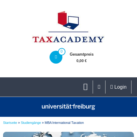
0
Gesamtpreis
0,00 €
Login
Startseite
»
Studiengänge
»
MBA International Taxation