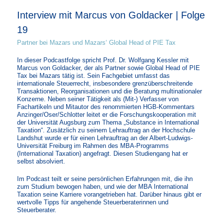
Interview mit Marcus von Goldacker | Folge
19
Partner bei Mazars und Mazars‘ Global Head of PIE Tax
In dieser Podcastfolge spricht Prof. Dr. Wolfgang Kessler mit
Marcus von Goldacker, der als Partner sowie Global Head of PIE
Tax bei Mazars tätig ist. Sein Fachgebiet umfasst das
internationale Steuerrecht, insbesondere grenzüberschreitende
Transaktionen, Reorganisationen und die Beratung multinationaler
Konzerne. Neben seiner Tätigkeit als (Mit-) Verfasser von
Fachartikeln und Mitautor des renommierten HGB-Kommentars
Anzinger/Oser/Schlotter leitet er die Forschungskooperation mit
der Universität Augsburg zum Thema „Substance in International
Taxation“. Zusätzlich zu seinem Lehrauftrag an der Hochschule
Landshut wurde er für einen Lehrauftrag an der Albert-Ludwigs-
Universität Freiburg im Rahmen des MBA-Programms
(International Taxation) angefragt. Diesen Studiengang hat er
selbst absolviert.
Im Podcast teilt er seine persönlichen Erfahrungen mit, die ihn
zum Studium bewogen haben, und wie der MBA International
Taxation seine Karriere vorangetrieben hat. Darüber hinaus gibt er
wertvolle Tipps für angehende Steuerberaterinnen und
Steuerberater.