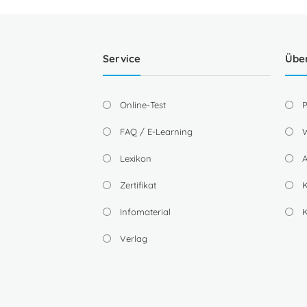
Service
Übe
Online-Test
P
FAQ / E-Learning
W
Lexikon
A
Zertifikat
K
Infomaterial
Verlag