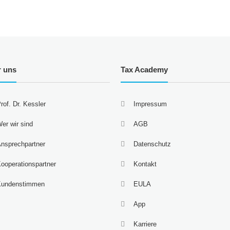
r uns
Tax Academy
rof. Dr. Kessler
Impressum
er wir sind
AGB
nsprechpartner
Datenschutz
ooperationspartner
Kontakt
Kundenstimmen
EULA
App
Karriere