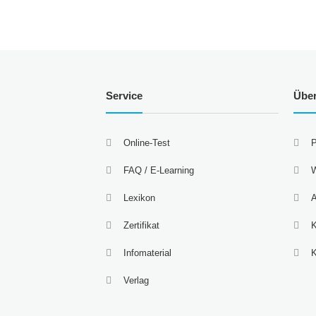
Service
Übe
Online-Test
P
FAQ / E-Learning
W
Lexikon
A
Zertifikat
K
Infomaterial
Verlag