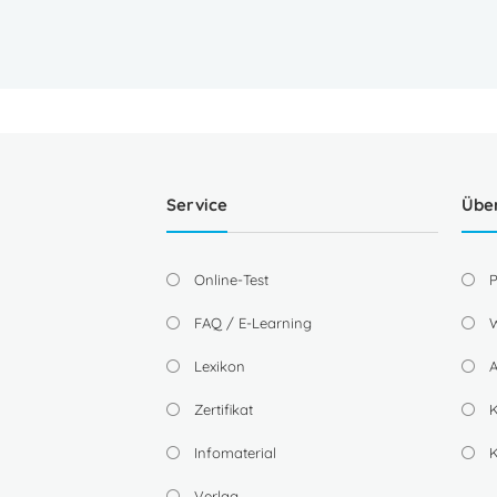
Service
Übe
Online-Test
P
FAQ / E-Learning
W
Lexikon
A
Zertifikat
K
Infomaterial
Verlag