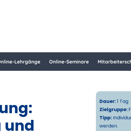
nline-Lehrgänge
Online-Seminare
Mitarbeitersc
ung:
Dauer:
1 Tag
Zielgruppe:
F
Tipp:
Individ
 und
werden.