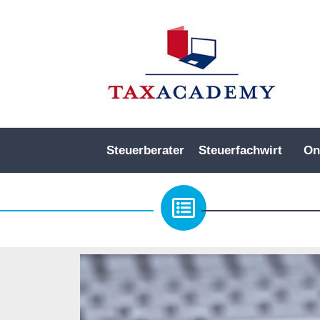
Steuerberater
Steuerfachwirt
On