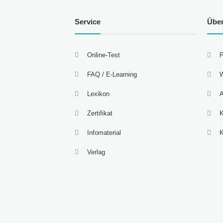
Service
Übe
Online-Test
P
FAQ / E-Learning
W
Lexikon
A
Zertifikat
K
Infomaterial
Verlag