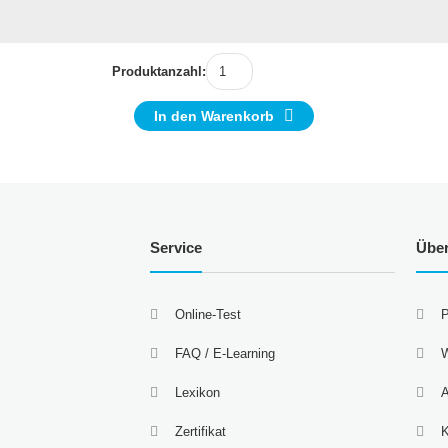
Produktanzahl:
In den Warenkorb
Service
Übe
Online-Test
P
FAQ / E-Learning
W
Lexikon
A
Zertifikat
K