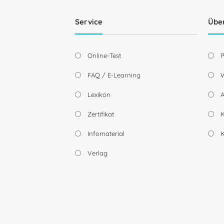
Service
Übe
Online-Test
P
FAQ / E-Learning
W
Lexikon
A
Zertifikat
K
Infomaterial
Verlag