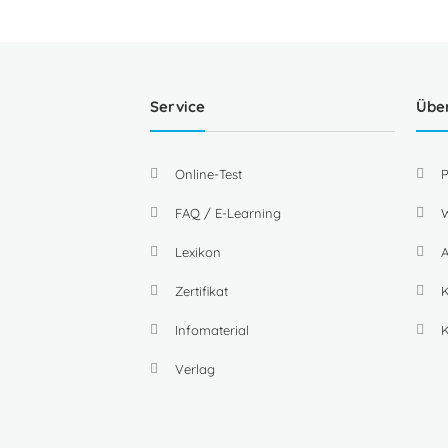
Service
Übe
Online-Test
P
FAQ / E-Learning
W
Lexikon
A
Zertifikat
K
Infomaterial
Verlag