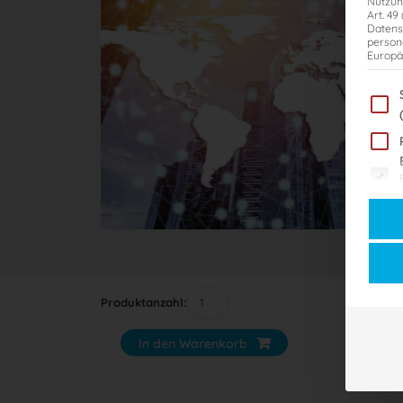
Nutzun
Art. 49
Datens
person
Europä
Im Fol
Es fol
Produktanzahl:
In den Warenkorb