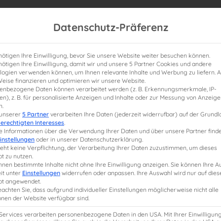
Datenschutz-Präferenz
nötigen Ihre Einwilligung, bevor Sie unsere Website weiter besuchen können.
nötigen Ihre Einwilligung, damit wir und unsere 5 Partner Cookies und andere
logien verwenden können, um Ihnen relevante Inhalte und Werbung zu liefern. A
Weise finanzieren und optimieren wir unsere Website.
enbezogene Daten können verarbeitet werden (z. B. Erkennungsmerkmale, IP-
n), z. B. für personalisierte Anzeigen und Inhalte oder zur Messung von Anzeig
nline-Lehrgänge
Online-Seminare
Mitarbeitersc
n.
 unserer
5 Partner
verarbeiten Ihre Daten (jederzeit widerrufbar) auf der Grund
erechtigten Interesses
.
e Informationen über die Verwendung Ihrer Daten und über unsere Partner finde
instellungen
oder in unserer Datenschutzerklärung.
teht keine Verpflichtung, der Verarbeitung Ihrer Daten zuzustimmen, um dieses
t zu nutzen.
nnen bestimmte Inhalte nicht ohne Ihre Einwilligung anzeigen. Sie können Ihre 
it unter
Einstellungen
widerrufen oder anpassen. Ihre Auswahl wird nur auf dies
Lehrgang Verrechnungspreise ei
t angewendet.
eachten Sie, dass aufgrund individueller Einstellungen möglicherweise nicht alle
Rechtsstand: 2026
onen der Website verfügbar sind.
 Services verarbeiten personenbezogene Daten in den USA. Mit Ihrer Einwilligun