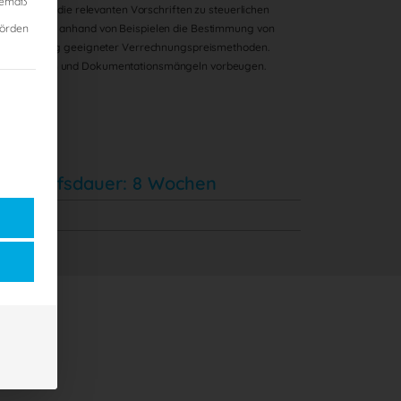
 gemäß
blick über die relevanten Vorschriften zu steuerlichen
hörden
lernen Sie anhand von Beispielen die Bestimmung von
ter Anwendung geeigneter Verrechnungspreismethoden.
n vermeiden und Dokumentationsmängeln vorbeugen.
 Framework (TCF), für die eine Einwilligung erteilt werden kann. Das TC
 kann. Die erste Service-Gruppe ist essenziell und kann nicht abgewählt wer
Zugriffsdauer: 8 Wochen
ie
sites
ßig