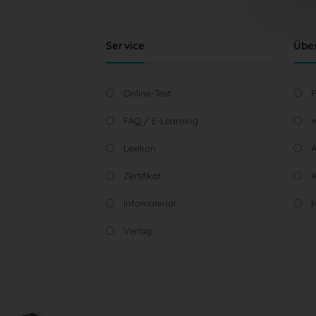
Service
Übe
Online-Test
P
FAQ / E-Learning
W
Lexikon
A
Zertifikat
K
Infomaterial
Verlag