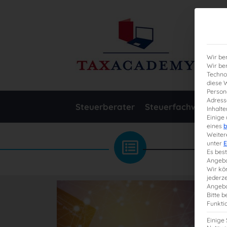
Wir be
Wir be
Techno
diese 
Person
Adresse
Steuerberater
Steuerfachwirt
O
Inhalte
Einige
eines
b
Weiter
unter
E
Es bes
Angebo
Wir kö
jederze
Angebo
Bitte b
Funkti
Einige