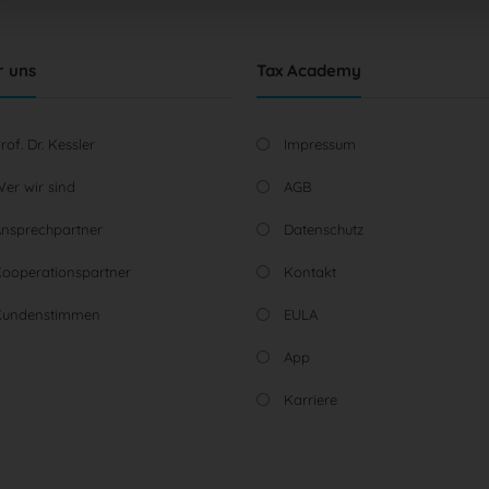
Nicht-TCF-Standard
r uns
Tax Academy
rof. Dr. Kessler
Impressum
er wir sind
AGB
nsprechpartner
Datenschutz
ooperationspartner
Kontakt
Kundenstimmen
EULA
App
Karriere