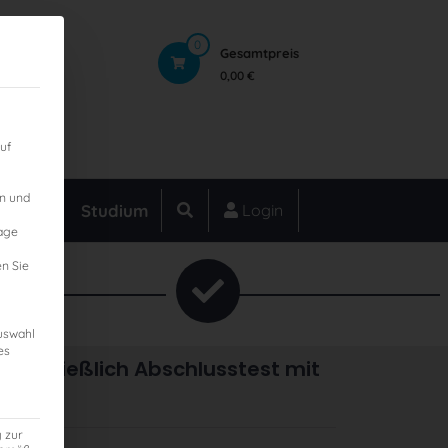
0
Gesamtpreis
0,00 €
uf
en und
hulung
Studium
Login
lage
n Sie
Auswahl
es
nschließlich Abschlusstest mit
g zur