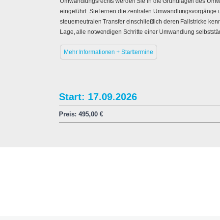
Umwandlungsrechts werden Sie in die Grundlagen des Umw
eingeführt. Sie lernen die zentralen Umwandlungsvorgänge u
steuerneutralen Transfer einschließlich deren Fallstricke ke
Lage, alle notwendigen Schritte einer Umwandlung selbstst
Mehr Informationen + Starttermine
Start: 17.09.2026
Preis:
495,00
€