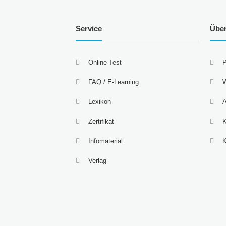
Service
Übe
Online-Test
P
FAQ / E-Learning
W
Lexikon
A
Zertifikat
K
Infomaterial
Verlag