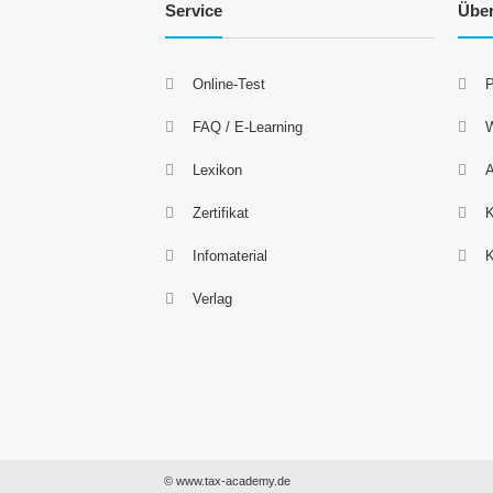
Service
Übe
Online-Test
P
FAQ / E-Learning
W
Lexikon
A
Zertifikat
K
Infomaterial
Verlag
© www.tax-academy.de