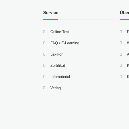
Service
Übe
Online-Test
P
FAQ / E-Learning
W
Lexikon
A
Zertifikat
K
Infomaterial
Verlag