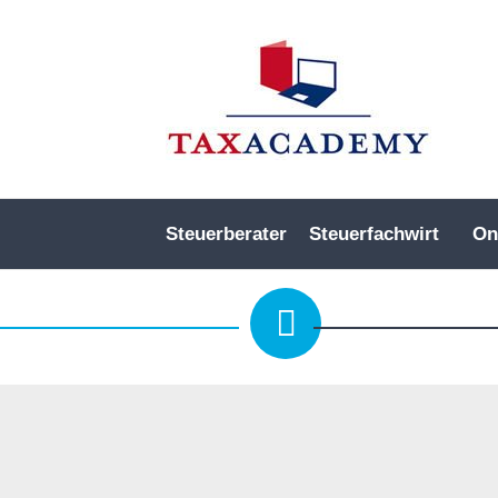
Steuerberater
Steuerfachwirt
On