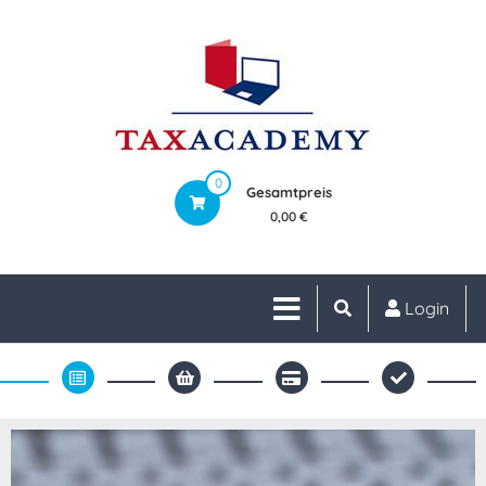
0
Gesamtpreis
0,00 €
Login