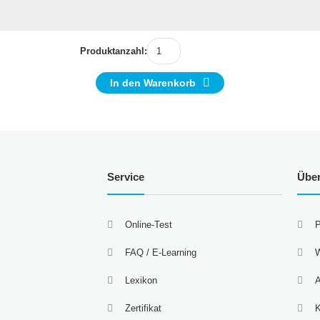
Produktanzahl:
In den Warenkorb
Service
Übe
Online-Test
P
FAQ / E-Learning
W
Lexikon
A
Zertifikat
K