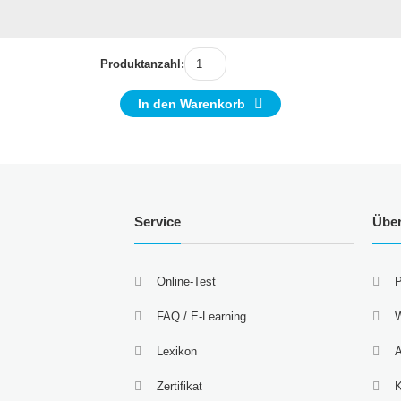
Produktanzahl:
In den Warenkorb
Service
Übe
Online-Test
P
FAQ / E-Learning
W
Lexikon
A
Zertifikat
K