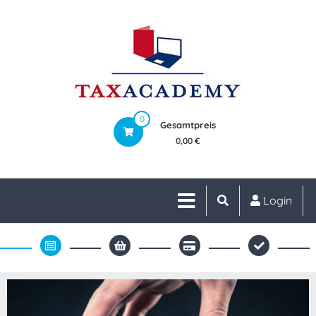
0
Gesamtpreis
0,00 €
Login