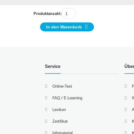
Produktanzahl:
In den Warenkorb
Service
Übe
Online-Test
P
FAQ / E-Learning
W
Lexikon
A
Zertifikat
K
Infomaterial