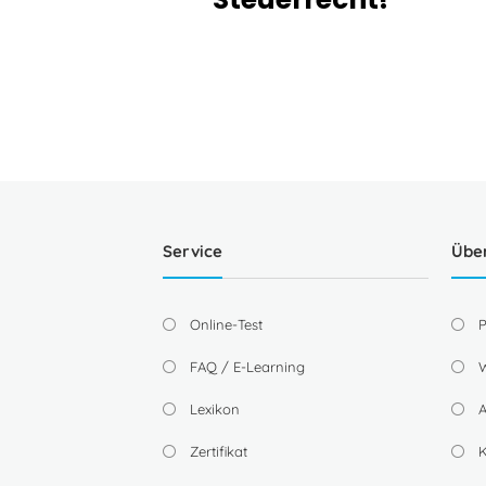
Service
Übe
Online-Test
P
FAQ / E-Learning
W
Lexikon
A
Zertifikat
K