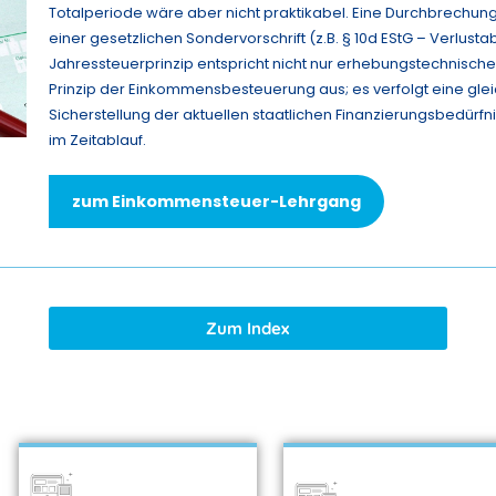
Totalperiode wäre aber nicht praktikabel. Eine Durchbrechun
einer gesetzlichen Sondervorschrift (z.B. § 10d EStG – Verlust
Jahressteuerprinzip entspricht nicht nur erhebungstechnische
Prinzip der Einkommensbesteuerung aus; es verfolgt eine gle
Sicherstellung der aktuellen staatlichen Finanzierungsbedürf
im Zeitablauf.
zum Einkommensteuer-Lehrgang
Zum Index