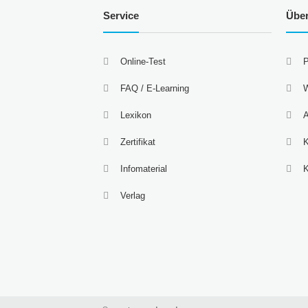
Service
Übe
Online-Test
P
FAQ / E-Learning
W
Lexikon
A
Zertifikat
K
Infomaterial
Verlag